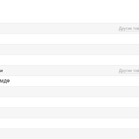
Другие то
ки
Другие то
/ МДФ