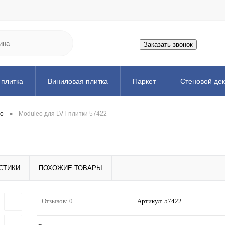
Заказать звонок
 плитка
Виниловая плитка
Паркет
Стеновой де
ожка
Порожек
Аксессуары
Искусственная трава
•
eo
Moduleo для LVT-плитки 57422
СТИКИ
ПОХОЖИЕ ТОВАРЫ
Отзывов: 0
Артикул:
57422