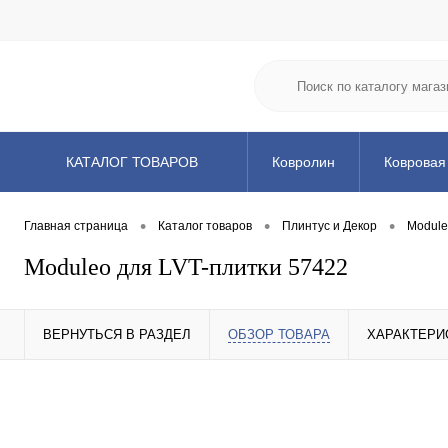
КАТАЛОГ ТОВАРОВ
Ковролин
Ковровая
Клей и химия
Подл
•
•
•
Главная страница
Каталог товаров
Плинтус и Декор
Modul
Moduleo для LVT-плитки 57422
ВЕРНУТЬСЯ В РАЗДЕЛ
ОБЗОР ТОВАРА
ХАРАКТЕРИ