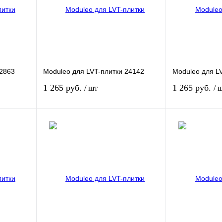
22863
Moduleo для LVT-плитки 24142
Moduleo для L
1 265 руб.
1 265 руб.
/ шт
/ 
зину
В корзину
внению
Купить в 1 клик
К сравнению
Купить в 1 кли
аказ
В избранное
В
В избранное
наличии
Элемент
Элемент
Плинтус
Плинтус