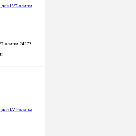
VT-плитки 24277
шт
В корзину
к
К сравнению
В
наличии