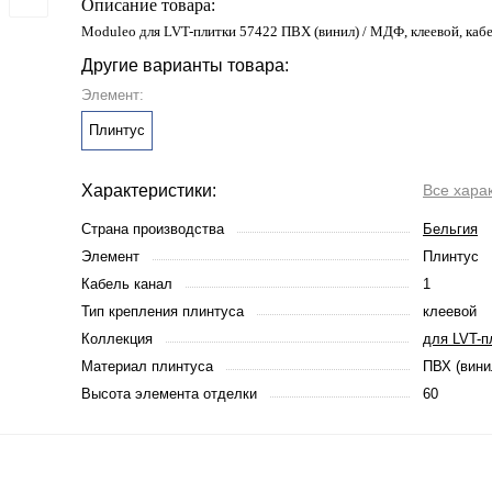
Описание товара:
Moduleo для LVT-плитки 57422 ПВХ (винил) / МДФ, клеевой, кабе
Другие варианты товара:
Элемент:
Плинтус
Характеристики:
Все хара
Страна производства
Бельгия
Элемент
Плинтус
Кабель канал
1
Тип крепления плинтуса
клеевой
Коллекция
для LVT-п
Материал плинтуса
ПВХ (вини
Высота элемента отделки
60