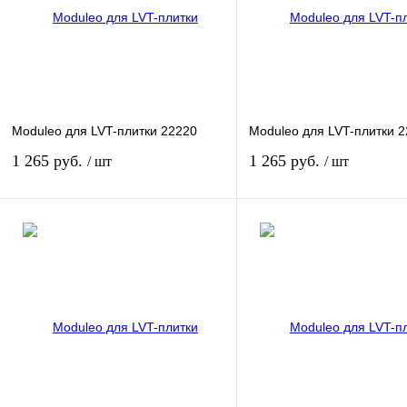
Moduleo для LVT-плитки 22220
Moduleo для LVT-плитки 
1 265 руб.
1 265 руб.
/ шт
/ шт
В корзину
В кор
Купить в 1 клик
К сравнению
Купить в 1 клик
К сра
В избранное
В
В избранное
Под з
наличии
Элемент
Элемент
Плинтус
Плинтус