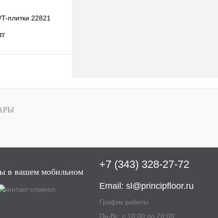
VT-плитки 22821
шт
В корзину
к
К сравнению
АРЫ
В
наличии
+7 (343) 328-27-72
ы в вашем мобильном
Email:
sl@principfloor.ru
График работы
Пн-Вс: с 10:00 до 20:00