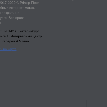
2017-2020 © Princip Floor -
бный интернет-магазин
 покрытий в
урге. Все права
.
 620142 г. Екатеринбург,
инга 1 Интерьерный центр
галерея А 5 этаж
ь на карте