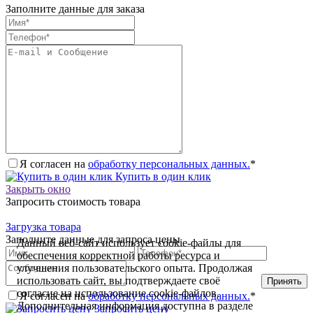
Заполните данные для заказа
Я согласен на
обработку персональных данных.
*
Купить в один клик
Закрыть окно
Запросить стоимость товара
Загрузка товара
Заполните данные для запроса цены
Данный веб-сайт использует cookie-файлы для
обеспечения корректной работы ресурса и
улучшения пользовательского опыта. Продолжая
использовать сайт, вы подтверждаете своё
Принять
согласие на использование cookie-файлов.
Я согласен на
обработку персональных данных.
*
Дополнительная информация доступна в разделе
Запросить цену