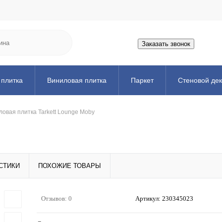
Заказать звонок
 плитка
Виниловая плитка
Паркет
Стеновой де
ожка
Порожек
Аксессуары
Искусственная трава
овая плитка Tarkett Lounge Moby
СТИКИ
ПОХОЖИЕ ТОВАРЫ
Отзывов: 0
Артикул:
230345023