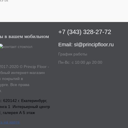
В
наличии
+7 (343) 328-27-72
ы в вашем мобильном
Email:
sl@principfloor.ru
График работы
Пн-Вс: с 10:00 до 20:00
2017-2020 © Princip Floor -
бный интернет-магазин
 покрытий в
урге. Все права
.
 620142 г. Екатеринбург,
инга 1 Интерьерный центр
галерея А 5 этаж
ь на карте