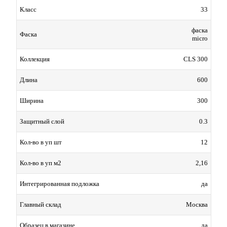
Класс
33
фаска
Фаска
micro
Коллекция
CLS 300
Длина
600
Ширина
300
Защитный слой
0.3
Кол-во в уп шт
12
Кол-во в уп м2
2,16
Интегрированная подложка
да
Главный склад
Москва
Образец в магазине
да