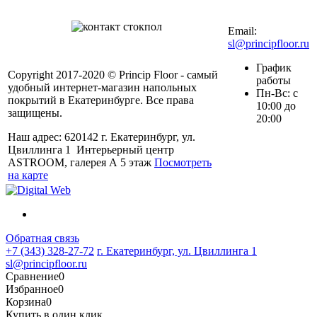
+7 (343) 328-27-
72
Email:
sl@principfloor.ru
График
Copyright 2017-2020 © Princip Floor - самый
работы
удобный интернет-магазин напольных
Пн-Вс: с
покрытий в Екатеринбурге. Все права
10:00 до
защищены.
20:00
Наш адрес: 620142 г. Екатеринбург, ул.
Цвиллинга 1 Интерьерный центр
ASTROOM, галерея А 5 этаж
Посмотреть
на карте
Обратная связь
+7 (343) 328-27-72
г. Екатеринбург, ул. Цвиллинга 1
sl@principfloor.ru
Сравнение
0
Избранное
0
Корзина
0
Купить в один клик