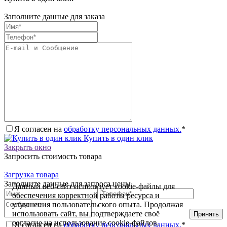
Заполните данные для заказа
Я согласен на
обработку персональных данных.
*
Купить в один клик
Закрыть окно
Запросить стоимость товара
Загрузка товара
Заполните данные для запроса цены
Данный веб-сайт использует cookie-файлы для
обеспечения корректной работы ресурса и
улучшения пользовательского опыта. Продолжая
использовать сайт, вы подтверждаете своё
Принять
согласие на использование cookie-файлов.
Я согласен на
обработку персональных данных.
*