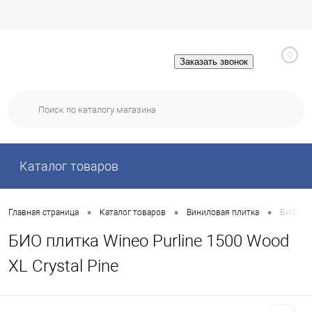
0
Заказать звонок
Каталог товаров
•
•
•
Главная страница
Каталог товаров
Виниловая плитка
БИО пли
БИО плитка Wineo Purline 1500 Wood
XL Crystal Pine