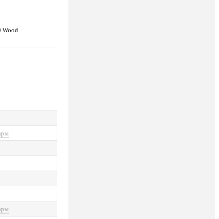
0 Wood
ары
ары