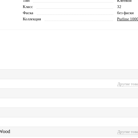
Тип
Клеевой
Класс
32
Фаска
без фаски
Коллекция
Purline 100
Другие тов
 Wood
Другие тов