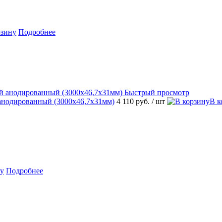
рзину
Подробнее
Быстрый просмотр
й анодированный (3000х46,7х31мм)
4 110 руб.
/ шт
В к
ну
Подробнее