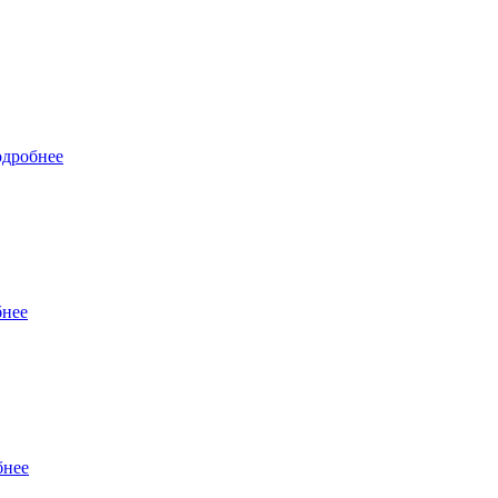
дробнее
нее
бнее