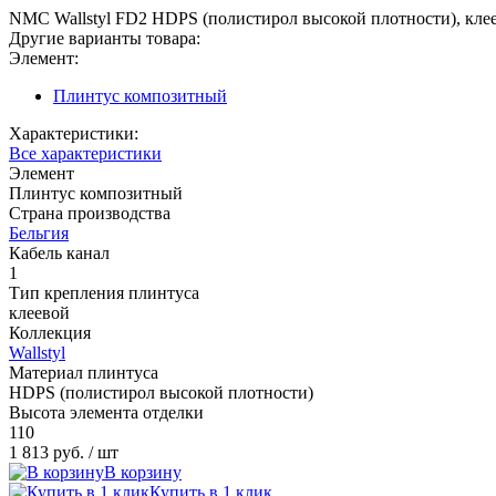
NMC Wallstyl FD2 HDPS (полистирол высокой плотности), клеев
Другие варианты товара:
Элемент:
Плинтус композитный
Характеристики:
Все характеристики
Элемент
Плинтус композитный
Страна производства
Бельгия
Кабель канал
1
Тип крепления плинтуса
клеевой
Коллекция
Wallstyl
Материал плинтуса
HDPS (полистирол высокой плотности)
Высота элемента отделки
110
1 813 руб.
/ шт
В корзину
Купить в 1 клик