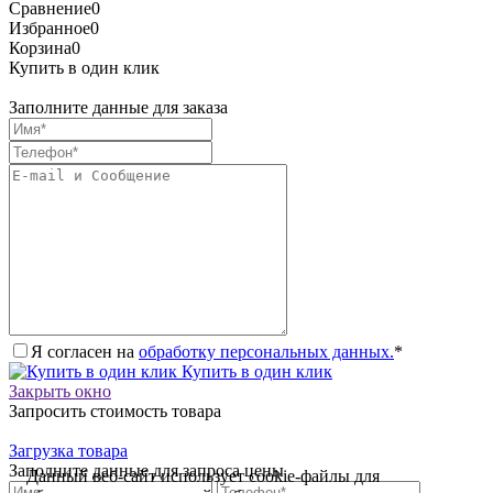
Сравнение
0
Избранное
0
Корзина
0
Купить в один клик
Заполните данные для заказа
Я согласен на
обработку персональных данных.
*
Купить в один клик
Закрыть окно
Запросить стоимость товара
Загрузка товара
Заполните данные для запроса цены
Данный веб-сайт использует cookie-файлы для