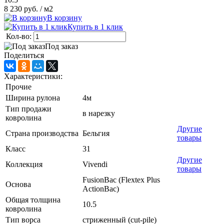
8 230 руб.
/ м2
В корзину
Купить в 1 клик
Кол-во:
Под заказ
Поделиться
Характеристики:
Прочие
Ширина рулона
4м
Тип продажи
в нарезку
ковролина
Другие
Страна производства
Бельгия
товары
Класс
31
Другие
Коллекция
Vivendi
товары
FusionBac (Flextex Plus
Основа
ActionBac)
Общая толщина
10.5
ковролина
Тип ворса
стриженный (cut-pile)