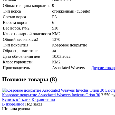
Общая толщина ковролина
9
Тип ворса
стриженный (cut-pile)
Состав ворса
PA
Высота ворса
6
Вес ворса, г/м2
510
Класс пожарной опасности
КМ2
Общий вес на кг/м2
1370
Тип покрытия
Ковровое покрытие
Образец в магазине
да
Дата обновления цен
10.03.2022
Класс горючести
КМ2
Производитель
Associated Weavers
Другие това
Похожие товары (8)
Быст
Ковровое покрытие Associated Weavers Invictus Orion 30
3 550 р
Купить в 1 клик
К сравнению
В избранное
Под заказ
Ширина рулона