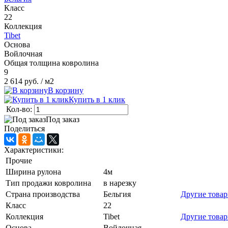
Класс
22
Коллекция
Tibet
Основа
Войлочная
Общая толщина ковролина
9
2 614 руб.
/ м2
В корзину
Купить в 1 клик
Кол-во:
Под заказ
Поделиться
Характеристики:
Прочие
Ширина рулона
4м
Тип продажи ковролина
в нарезку
Страна производства
Бельгия
Другие това
Класс
22
Коллекция
Tibet
Другие това
Основа
Войлочная