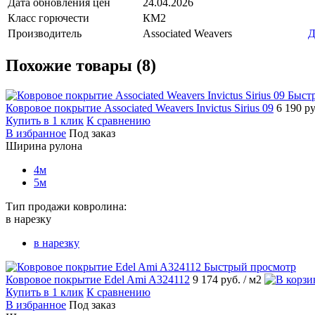
Дата обновления цен
24.04.2026
Класс горючести
КМ2
Производитель
Associated Weavers
Д
Похожие товары (8)
Быст
Ковровое покрытие Associated Weavers Invictus Sirius 09
6 190 р
Купить в 1 клик
К сравнению
В избранное
Под заказ
Ширина рулона
4м
5м
Тип продажи ковролина:
в нарезку
в нарезку
Быстрый просмотр
Ковровое покрытие Edel Ami A324112
9 174 руб.
/ м2
Купить в 1 клик
К сравнению
В избранное
Под заказ