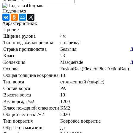
Под заказ
Поделиться
Характеристики:
Прочие
Ширина рулона
4м
Тип продажи ковролина
в нарезку
Страна производства
Бельгия
Д
Класс
23
Коллекция
Masquerade
Д
Основа
FusionBac (Flextex Plus ActionBac)
Общая толщина ковролина
13
Тип ворса
стриженный (cut-pile)
Состав ворса
PA
Высота ворса
10
Вес ворса, г/м2
1260
Класс пожарной опасности
КМ2
Общий вес на кг/м2
2020
Тип покрытия
Ковровое покрытие
Образец в магазине
да