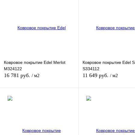
Ковровое покрытие Edel Merlot
Ковровое покрытие Edel Sc
M324122
S334112
16 781 руб.
11 649 руб.
/ м2
/ м2
В корзину
В корзину
Купить в 1 клик
К сравнению
Купить в 1 клик
К сра
В избранное
Под заказ
В избранное
Под з
Ширина рулона
Ширина рулона