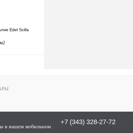
вролина:
тие Edel Scilla
 м2
В корзину
к
К сравнению
АРЫ
Под заказ
+7 (343) 328-27-72
вролина:
ы в вашем мобильном