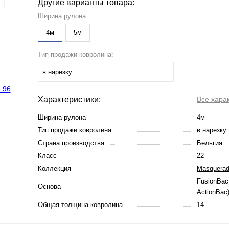
Другие варианты товара:
Ширина рулона:
4м
5м
Тип продажи ковролина:
в нарезку
Характеристики:
Все хара
Ширина рулона
4м
Тип продажи ковролина
в нарезку
Страна производства
Бельгия
Класс
22
Коллекция
Masquera
FusionBac 
Основа
ActionBac
Общая толщина ковролина
14