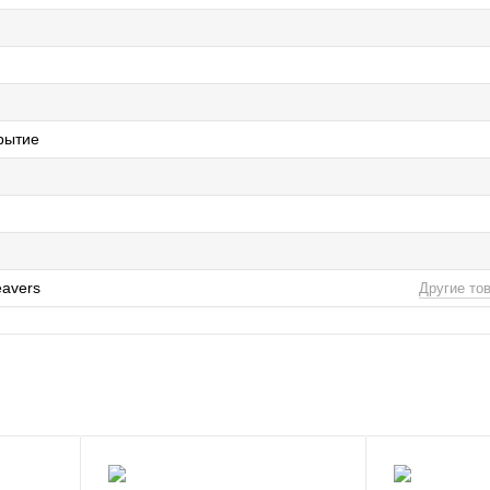
рытие
eavers
Другие то