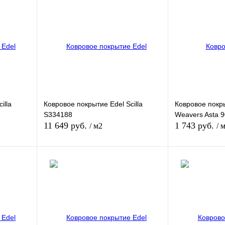
illa
Ковровое покрытие Edel Scilla
Ковровое покр
S334188
Weavers Asta 9
11 649 руб.
1 743 руб.
/ м2
/ 
В корзину
внению
Купить в 1 клик
К сравнению
Купить в 1 кли
аказ
В избранное
Под заказ
В избранное
Ширина рулона
Ширина рулона