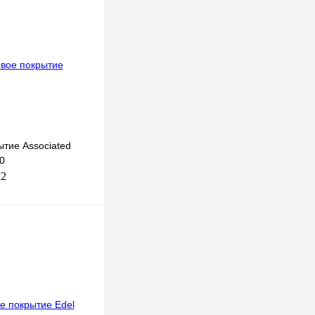
ытие Associated
0
м2
В корзину
к
К сравнению
Под заказ