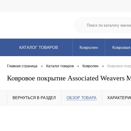
КАТАЛОГ ТОВАРОВ
Ковролин
Ковровая
Клей и химия
Подл
•
•
•
Главная страница
Каталог товаров
Ковролин
Ковровое пок
Ковровое покрытие Associated Weavers M
ВЕРНУТЬСЯ В РАЗДЕЛ
ОБЗОР ТОВАРА
ХАРАКТЕРИ