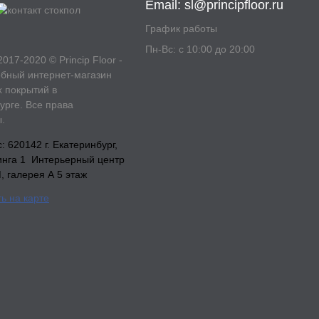
Email:
sl@principfloor.ru
График работы
Пн-Вс: с 10:00 до 20:00
2017-2020 © Princip Floor -
бный интернет-магазин
 покрытий в
урге. Все права
.
 620142 г. Екатеринбург,
инга 1 Интерьерный центр
галерея А 5 этаж
ь на карте