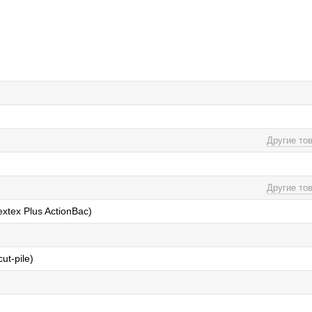
Другие то
Другие то
extex Plus ActionBac)
ut-pile)