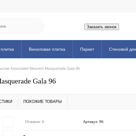
Заказать звонок
 плитка
Виниловая плитка
Паркет
Стеновой де
ожка
Порожек
Аксессуары
Искусственная трава
рытие Associated Weavers Masquerade Gala 96
asquerade Gala 96
СТИКИ
ПОХОЖИЕ ТОВАРЫ
Отзывов: 0
Артикул:
96