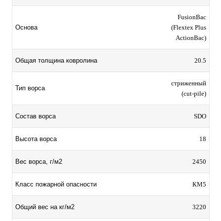
FusionBac
Основа
(Flextex Plus
ActionBac)
Общая толщина ковролина
20.5
стриженный
Тип ворса
(cut-pile)
Состав ворса
SDO
Высота ворса
18
Вес ворса, г/м2
2450
Класс пожарной опасности
КМ5
Общий вес на кг/м2
3220