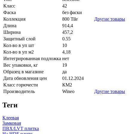
Класс
42
Фаска
без фаски
Коллекция
800 Tile
Другие товары
Длина
914,4
Ширина
457,2
Защитный слой
0.55
Кол-во в уп шт
10
Кол-во в уп м2
4,18
Интегрированная подложка
нет
Вес упаковки, кг
19
Образец в магазине
да
Дата обновления цен
01.12.2024
Класс горючести
КМ2
Производитель
Wineo
Другие товары
Теги
Клеевая
Замковая
ПВХ/LVT плитка
На HDF плите