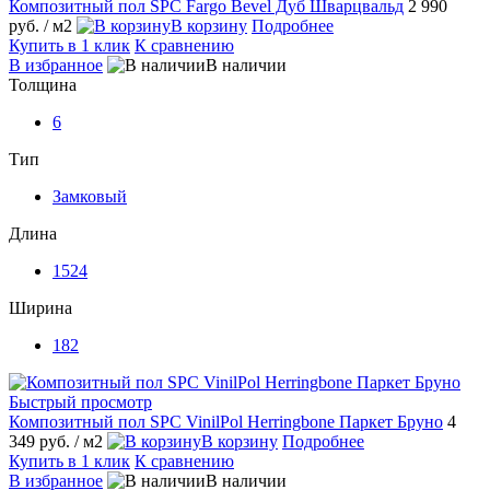
Композитный пол SPC Fargo Bevel Дуб Шварцвальд
2 990
руб.
/ м2
В корзину
Подробнее
Купить в 1 клик
К сравнению
В избранное
В наличии
Толщина
6
Тип
Замковый
Длина
1524
Ширина
182
Быстрый просмотр
Композитный пол SPC VinilPol Herringbone Паркет Бруно
4
349 руб.
/ м2
В корзину
Подробнее
Купить в 1 клик
К сравнению
В избранное
В наличии