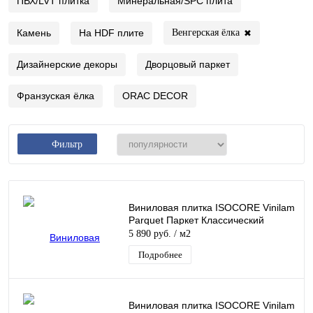
ПВХ/LVT плитка
Минеральная/SPC плита
Камень
На HDF плите
Венгерская ёлка
✖
Дизайнерские декоры
Дворцовый паркет
Франзуская ёлка
ORAC DECOR
Фильтр
Виниловая плитка ISOCORE Vinilam
Parquet Паркет Классический
5 890 руб.
/ м2
Подробнее
Виниловая плитка ISOCORE Vinilam