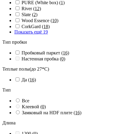
PURE (White box)
(1)
River
(12)
Slate
(2)
Wood Essence
(10)
СorkGard
(18)
Показать ещё 19
Тип пробки
Пробковый паркет
(16)
Настенная пробка
(0)
Теплые полы(до 27*С)
Да
(16)
Тип
Все
Клеевой
(0)
Замковый на HDF плите
(16)
Длина
1200
(0)