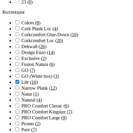
23
(0)
Коллекция
Colors
(8)
Cork Plank Loc
(4)
Corkcomfort Glue-Down
(16)
Corkcomfort Loc
(20)
Dekwall
(26)
Design Enzo
(14)
Exclusive
(2)
Fusion Natura
(6)
GO
(7)
GO (White box)
(3)
Lite
(16)
Narrow Plank
(12)
Natur
(1)
Natural
(4)
PRO Comfort Classic
(6)
PRO Comfort Kingsize
(7)
PRO Comfort Large
(9)
Promo
(2)
Pure
(7)