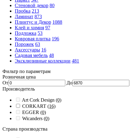
Стеновой декор
80
Пробка
213
Ламинат
873
Плинтус и Декор
1088
Клей и химия
97
Подложка
53
Ковровая плитка
196
Порожек
63
Аксессуары
16
Садовая мебель
48
Эксклюзивные коллекции
481
Фильтр по параметрам
Розничная цена
От
До
Производитель
Art Cork Design
(0)
CORKART
(16)
EGGER
(0)
Wicanders
(0)
Страна производства