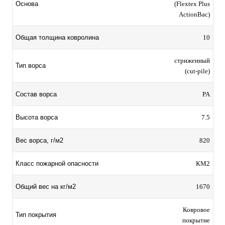
Основа
(Flextex Plus
ActionBac)
Общая толщина ковролина
10
стриженный
Тип ворса
(cut-pile)
Состав ворса
PA
Высота ворса
7.5
Вес ворса, г/м2
820
Класс пожарной опасности
КМ2
Общий вес на кг/м2
1670
Ковровое
Тип покрытия
покрытие