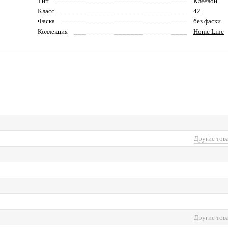
Тип
Клеевой
Класс
42
Фаска
без фаски
Коллекция
Home Line
Другие тов
Другие тов