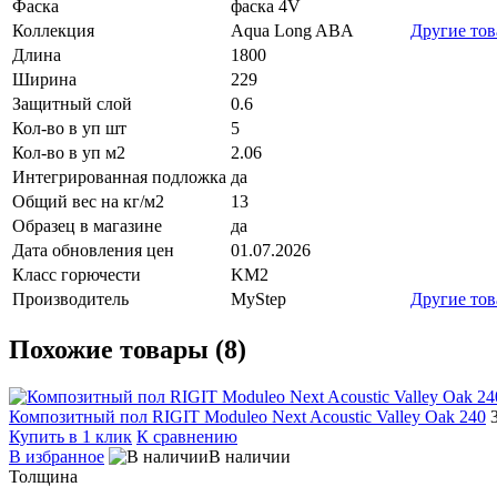
Фаска
фаска 4V
Коллекция
Aqua Long ABA
Другие то
Длина
1800
Ширина
229
Защитный слой
0.6
Кол-во в уп шт
5
Кол-во в уп м2
2.06
Интегрированная подложка
да
Общий вес на кг/м2
13
Образец в магазине
да
Дата обновления цен
01.07.2026
Класс горючести
KM2
Производитель
MyStep
Другие то
Похожие товары (8)
Композитный пол RIGIT Moduleo Next Acoustic Valley Oak 240
Купить в 1 клик
К сравнению
В избранное
В наличии
Толщина