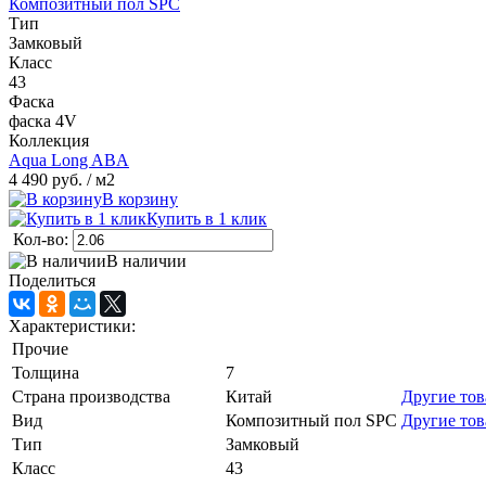
Композитный пол SPC
Тип
Замковый
Класс
43
Фаска
фаска 4V
Коллекция
Aqua Long ABA
4 490 руб.
/ м2
В корзину
Купить в 1 клик
Кол-во:
В наличии
Поделиться
Характеристики:
Прочие
Толщина
7
Страна производства
Китай
Другие то
Вид
Композитный пол SPC
Другие то
Тип
Замковый
Класс
43