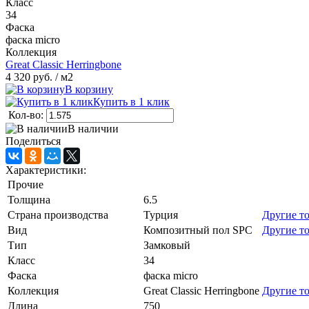
Класс
34
Фаска
фаска micro
Коллекция
Great Classic Herringbone
4 320 руб.
/ м2
В корзину
Купить в 1 клик
Кол-во:
В наличии
Поделиться
Характеристики:
Прочие
Толщина
6.5
Страна производства
Турция
Другие т
Вид
Композитный пол SPC
Другие т
Тип
Замковый
Класс
34
Фаска
фаска micro
Коллекция
Great Classic Herringbone
Другие т
Длина
750