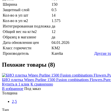
Ширина
150
Защитный слой
0.5
Кол-во в уп шт
14
Кол-во в уп м2
1.575
Интегрированная подложка
да
Общий вес на кг/м2
12
Образец в магазине
да
Дата обновления цен
04.01.2026
Класс горючести
KM2
Производитель
Karelia
Другие т
Похожие товары (8)
БИО плитка Wineo Purline 1500 Fusion combinations Flowers.Pure
Купить в 1 клик
К сравнению
В избранное
Под заказ
Толщина
2,5
Тип