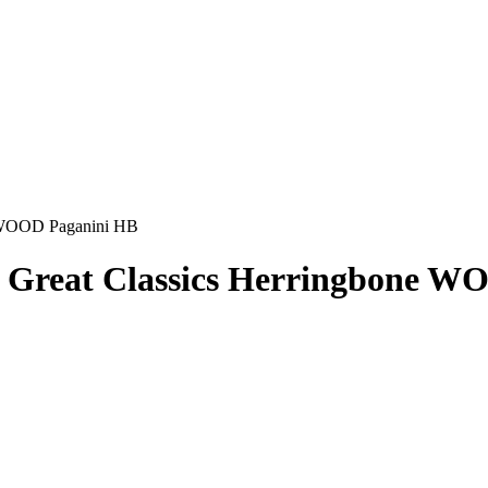
e WOOD Paganini HB
 Great Classics Herringbone W