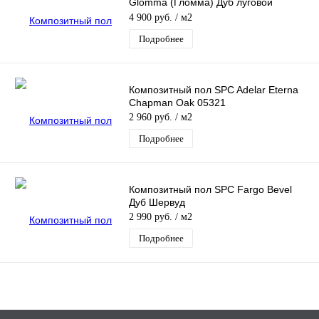
Glomma (Гломма) Дуб луговой
Золотистый
4 900 руб.
/ м2
Подробнее
Композитный пол SPC Adelar Eterna
Chapman Oak 05321
2 960 руб.
/ м2
Подробнее
Композитный пол SPC Fargo Bevel
Дуб Шервуд
2 990 руб.
/ м2
Подробнее