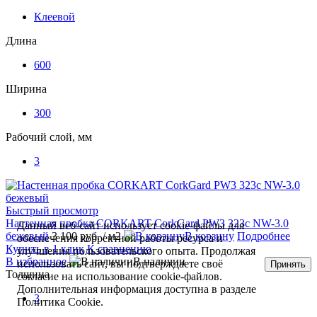
Клеевой
Длина
600
Ширина
300
Рабочий слой, мм
3
Быстрый просмотр
Настенная пробка CORKART СorkGard PW3 323c NW-3.0
Данный веб-сайт использует cookie-файлы для
бежевый
3 100 руб.
/ м2
В корзину
Подробнее
обеспечения корректной работы ресурса и
Купить в 1 клик
К сравнению
улучшения пользовательского опыта. Продолжая
В избранное
В наличии
использовать сайт, вы подтверждаете своё
Принять
Толщина
согласие на использование cookie-файлов.
Дополнительная информация доступна в разделе
3
Политика Cookie.
Политика Cookie