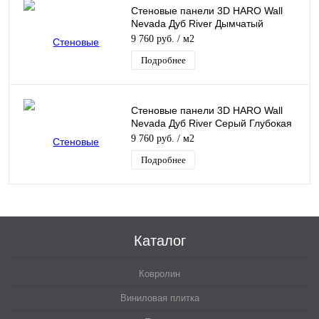
Стеновые панели 3D HARO Wall
Nevada Дуб River Дымчатый
Глубокая браш Масло
9 760 руб.
/ м2
Подробнее
Стеновые панели 3D HARO Wall
Nevada Дуб River Серый Глубокая
браш Масло
9 760 руб.
/ м2
Подробнее
Каталог
Ковролин
Виниловая плитка