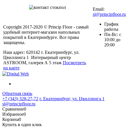
72
Email:
sl@principfloor.ru
График
Copyright 2017-2020 © Princip Floor - самый
работы
удобный интернет-магазин напольных
Пн-Вс: с
покрытий в Екатеринбурге. Все права
10:00 до
защищены.
20:00
Наш адрес: 620142 г. Екатеринбург, ул.
Цвиллинга 1 Интерьерный центр
ASTROOM, галерея А 5 этаж
Посмотреть
на карте
Обратная связь
+7 (343) 328-27-72
г. Екатеринбург, ул. Цвиллинга 1
sl@principfloor.ru
Сравнение
0
Избранное
0
Корзина
0
Купить в один клик