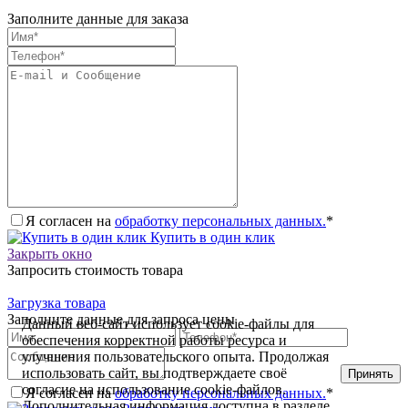
Заполните данные для заказа
Я согласен на
обработку персональных данных.
*
Купить в один клик
Закрыть окно
Запросить стоимость товара
Загрузка товара
Заполните данные для запроса цены
Данный веб-сайт использует cookie-файлы для
обеспечения корректной работы ресурса и
улучшения пользовательского опыта. Продолжая
использовать сайт, вы подтверждаете своё
Принять
согласие на использование cookie-файлов.
Я согласен на
обработку персональных данных.
*
Дополнительная информация доступна в разделе