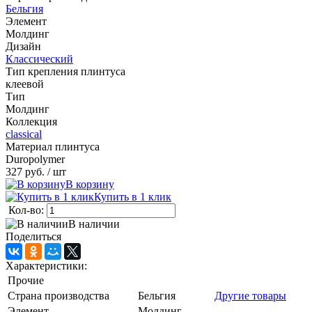
Бельгия
Элемент
Молдинг
Дизайн
Классический
Тип крепления плинтуса
клеевой
Тип
Молдинг
Коллекция
classical
Материал плинтуса
Duropolymer
327 руб.
/ шт
В корзину
Купить в 1 клик
Кол-во:
В наличии
Поделиться
Характеристики:
Прочие
Страна производства
Бельгия
Другие товары
Элемент
Молдинг