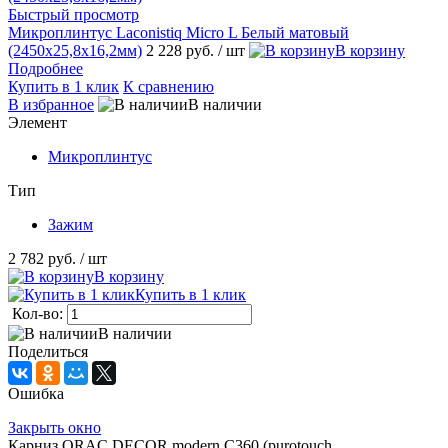
Быстрый просмотр
Микроплинтус Laconistiq Micro L Белый матовый
(2450х25,8х16,2мм)
2 228 руб.
/ шт
В корзину
Подробнее
Купить в 1 клик
К сравнению
В избранное
В наличии
Элемент
Микроплинтус
Тип
Зажим
2 782 руб.
/ шт
В корзину
Купить в 1 клик
Кол-во:
В наличии
Поделиться
Ошибка
Закрыть окно
Карниз ORAC DECOR modern C360 (purotouch