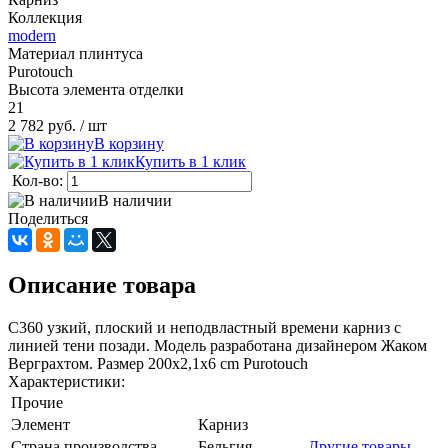
Коллекция
modern
Материал плинтуса
Purotouch
Высота элемента отделки
21
2 782 руб.
/ шт
В корзину
Купить в 1 клик
Кол-во:
В наличии
Поделиться
Описание товара
C360 узкий, плоский и неподвластный времени карниз с
линией тени позади. Модель разработана дизайнером Жаком
Верграхтом. Размер 200x2,1x6 cm Purotouch
Характеристики:
Прочие
Элемент
Карниз
Страна производства
Бельгия
Другие товары