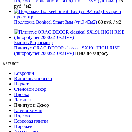
Подложка Solid листовая под LVT 1,5мм (уп.10м2)
76
руб.
/ м2
Быстрый
просмотр
Подложка Bonkeel Smart 3мм (уп.9,45м2)
88 руб.
/ м2
Быстрый просмотр
Плинтус ORAC DECOR classical SX191 HIGH RISE
(duropolymer 2000х210х21мм)
Цена по запросу
Каталог
Ковролин
Виниловая плитка
Паркет
Стеновой декор
Пробка
Ламинат
Плинтус и Декор
Клей и химия
Подложка
Ковровая плитка
Порожек
Аксессуары