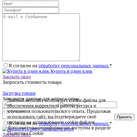
Я согласен на
обработку персональных данных.
*
Купить в один клик
Закрыть окно
Запросить стоимость товара
Загрузка товара
Заполните данные для запроса цены
Данный веб-сайт использует cookie-файлы для
обеспечения корректной работы ресурса и
улучшения пользовательского опыта. Продолжая
использовать сайт, вы подтверждаете своё
Принять
согласие на использование cookie-файлов.
Я согласен на
обработку персональных данных.
*
Дополнительная информация доступна в разделе
Запросить цену
Политика Cookie.
Политика Cookie
Закрыть окно