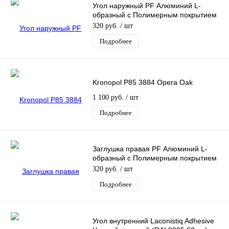
Угол наружный PF Алюминий L-
образный c Полимерным покрытием
(Для плинтуса 40мм)
320 руб.
/ шт
Подробнее
Kronopol P85 3884 Opera Oak
1 100 руб.
/ шт
Подробнее
Заглушка правая PF Алюминий L-
образный c Полимерным покрытием
(Для плинтуса 40мм)
320 руб.
/ шт
Подробнее
Угол внутренний Laconistiq Adhesive