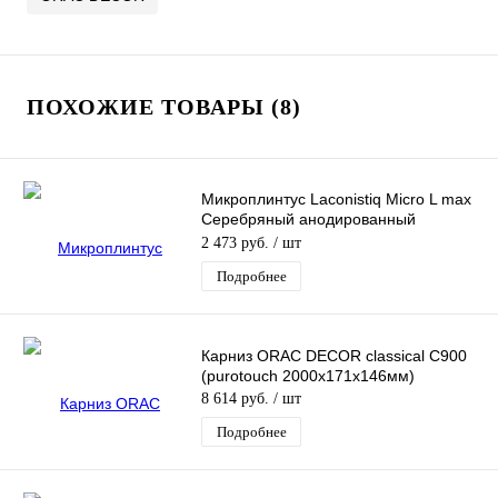
ПОХОЖИЕ ТОВАРЫ (8)
Микроплинтус Laconistiq Micro L max
Серебряный анодированный
(2450х35,6х16,2мм)
2 473 руб.
/ шт
Подробнее
Карниз ORAC DECOR classical C900
(purotouch 2000х171х146мм)
8 614 руб.
/ шт
Подробнее