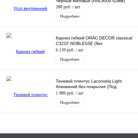
Черный матовый (RAL9005 62мм)
288 руб.
/ шт
Подробнее
Карниз гибкий ORAC DECOR classical
C321F NOBLESSE (flex
2000х99х50мм)
6 139 руб.
/ шт
Подробнее
Теневой плинтус Laconistiq Light
Алюминий без покрытия (Под
подсветку 3000х41,3х15мм)
1 989 руб.
/ шт
Подробнее