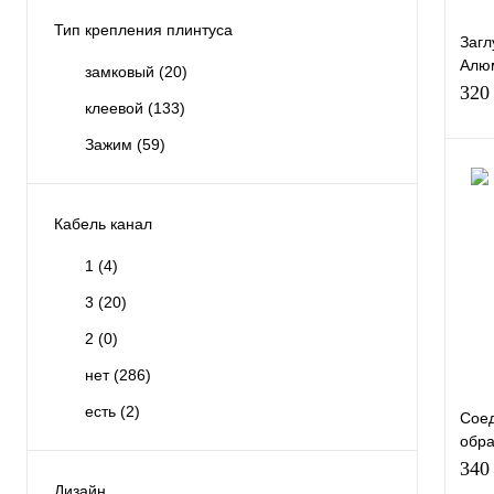
Тип
Тип крепления плинтуса
Загл
Кле
Алю
замковый
(20)
Анод
320
клеевой
(133)
плин
Зажим
(59)
Кабель канал
Куп
1
(4)
В и
3
(20)
Эле
2
(0)
Заг
нет
(286)
Тип
есть
(2)
Соед
Кле
обр
Сере
340
Дизайн