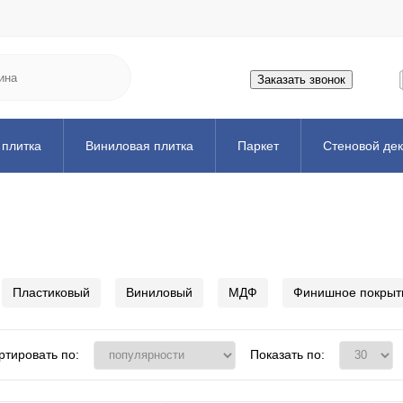
Заказать звонок
 плитка
Виниловая плитка
Паркет
Стеновой де
ожка
Порожек
Аксессуары
Искусственная трава
Пластиковый
Виниловый
МДФ
Финишное покрыт
ртировать по:
Показать по: