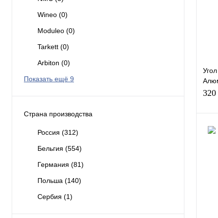
В и
Wineo
(0)
Эле
Moduleo
(0)
Пли
Tarkett
(0)
Arbiton
(0)
Угол
Показать ещё 9
Алю
Анод
320
плин
Страна производства
Россия
(312)
Бельгия
(554)
Куп
Германия
(81)
В и
Польша
(140)
Эле
Сербия
(1)
Уго