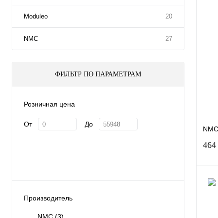
Moduleo
20
NMC
27
ФИЛЬТР ПО ПАРАМЕТРАМ
Розничная цена
От
До
NMC 
464
Производитель
Куп
NMC
(3)