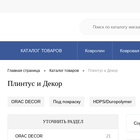
КАТАЛОГ ТОВАРОВ
Ковролин
Ковровая
Клей и химия
Подл
•
•
Главная страница
Каталог товаров
Плинтус и Декор
Плинтус и Декор
ORAC DECOR
Под покраску
HDPS/Duropolymer
УТОЧНИТЬ РАЗДЕЛ
Со
ORAC DECOR
21