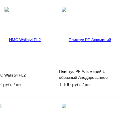
Плинтус PF Алюминий L-
 Wallstyl FL2
образный Анодированное
Серебро (2500х40х11мм)
2 руб.
1 100 руб.
/ шт
/ шт
В корзину
В корзину
пить в 1 клик
К сравнению
Купить в 1 клик
К сравнению