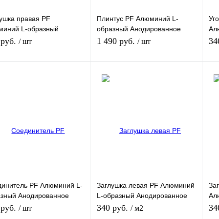
Тип
Ти
ушка правая PF
Плинтус PF Алюминий L-
Уг
евой
Клеевой
К
миний L-образный
образный Анодированное
Ал
ированное Серебро (Для
Серебро (2500х60х11мм)
Ан
 руб.
1 490 руб.
34
/ шт
/ шт
туса 40мм)
пл
В корзину
В корзину
ить в 1 клик
К сравнению
Купить в 1 клик
К сравнению
Ку
збранное
Под заказ
В избранное
Под заказ
В 
мент
Толщина
Эл
лушка правая
11
У
Элемент
Ти
инитель PF Алюминий L-
Заглушка левая PF Алюминий
За
евой
Плинтус
К
азный Анодированное
L-образный Анодированное
Ал
бро (Для плинтуса 60мм)
Серебро (Для плинтуса 60мм)
Ан
Тип
 руб.
340 руб.
34
/ шт
/ м2
пл