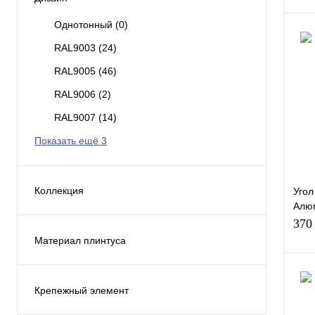
Однотонный
(0)
RAL9003
(24)
RAL9005
(46)
Куп
RAL9006
(2)
В и
RAL9007
(14)
Эле
Показать ещё 3
Сое
Тип
Коллекция
Угол
Кле
58мм
(20)
Алю
Анод
370
Adhesive
(35)
плин
Материал плинтуса
Baseboards
(0)
МДФ
(0)
Cavare
(0)
ПВХ (пластик)
(20)
Крепежный элемент
Classic для стен
(4)
ПВХ (винил) / МДФ
(0)
Клипса монтажная Arbiton Loctike
Куп