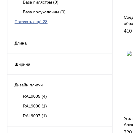
База пилястры
(0)
Тип
База полуколонны
(0)
Соед
Кле
Показать ещё 28
обр
Сере
410
100
Длина
2000
(8)
2450
(42)
Ширина
Куп
25
(2)
Все
В и
3000
(25)
250
(0)
Дизайн плитки
Эле
7.8
(2)
500
(0)
RAL9005
(4)
Сое
Показать ещё 5
400
(0)
RAL9006
(1)
333
(0)
Тип
RAL9007
(1)
Угол
Кле
Алюм
Пол
320