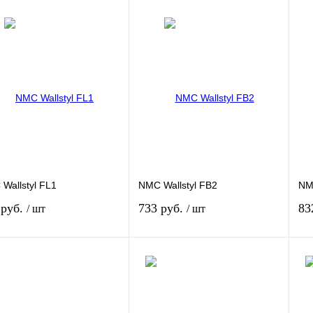
Wallstyl FL1
NMC Wallstyl FB2
NMC
 руб.
733 руб.
83
/ шт
/ шт
В корзину
В корзину
ить в 1 клик
К сравнению
Купить в 1 клик
К сравнению
Ку